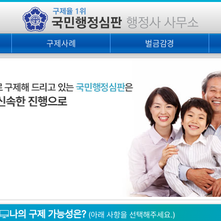
구제사례
벌금감경
최근구제사례
벌금납부절차
최근판례
감경방법
분납방법