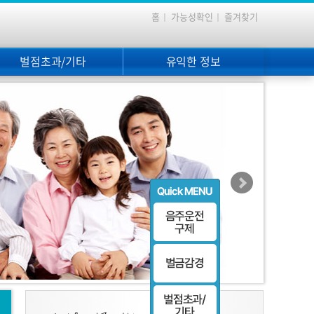
홈
가능성확인
즐겨찾기
벌점초과/기타
유익한 정보
벌점초과
공지사항
뺑소니
관련자료
무면허
국민행정심판 관련뉴스
구제절차
구제사례