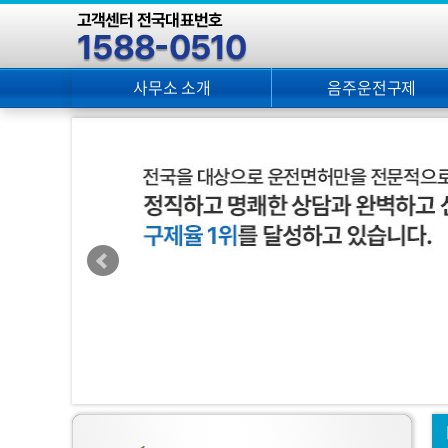
사무소 소개
음주운전구제
인사말
행정심판
대표약력
생계형 이의신청
오시는 길
행정소송
구제절차
구제사례